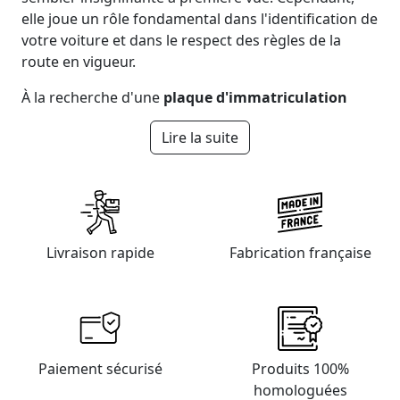
elle joue un rôle fondamental dans l'identification de
votre voiture et dans le respect des règles de la
route en vigueur.
À la recherche d'une
plaque d'immatriculation
Saône-et-Loire
(71) ? Parcourez notre site pour
Lire la suite
découvrir une gamme de
plaques minéralogiques
conçues pour la région
Bourgogne-Franche-Comté
,
incluant le département de la Saône-et-Loire (71).
Ces plaques conviennent aux conducteurs de :
Livraison rapide
Fabrication française
Chalon-sur-Saône (71100)
Mâcon (71000)
Le Creusot (71200)
Montceau-les-Mines (71300)
Autun (71400)
Paray-le-Monial (71600)
Paiement sécurisé
Produits 100%
Saint-Vallier (71230)
homologuées