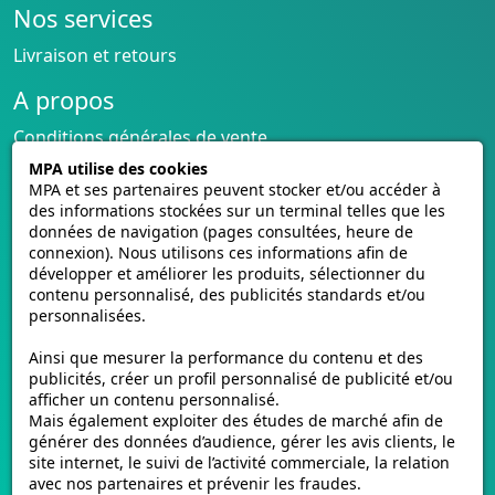
de le distinguer des autres.
Nos services
Au-delà de son rôle d'identification, la
plaque
Livraison et retours
d'immatriculation
revêt une importance
A propos
considérable pour des raisons de sécurité et de
régulation. Les autorités chargées de la circulation
Conditions générales de vente
routière utilisent les plaques d'immatriculation pour
CGU cagnotte
MPA utilise des cookies
surveiller le trafic, faire respecter les règles de
Politique de cookies
MPA et ses partenaires peuvent stocker et/ou accéder à
des informations stockées sur un terminal telles que les
stationnement et de péage, et enquêter sur
Homologation des plaques
données de navigation (pages consultées, heure de
d'éventuelles infractions. En cas de vol ou de perte
Vidéos de pose
connexion). Nous utilisons ces informations afin de
de véhicule, les plaques jouent également un rôle
Contactez-nous
développer et améliorer les produits, sélectionner du
crucial en facilitant les procédures de récupération.
Avis clients
contenu personnalisé, des publicités standards et/ou
personnalisées.
En somme, la plaque d'immatriculation est bien plus
E-mmat.fr
qu'une simple série de caractères : elle est un
Ainsi que mesurer la performance du contenu et des
élément fondamental du système de transport
www.e-mmat.fr
publicités, créer un profil personnalisé de publicité et/ou
moderne.
afficher un contenu personnalisé.
440 Rue de la Pièce Léger
Mais également exploiter des études de marché afin de
21160 Marsannay-la-Côte, FRANCE
L'histoire des plaques
générer des données d’audience, gérer les avis clients, le
site internet, le suivi de l’activité commerciale, la relation
d'immatriculation en Saône-et-
Email :
support@e-mmat.fr
avec nos partenaires et prévenir les fraudes.