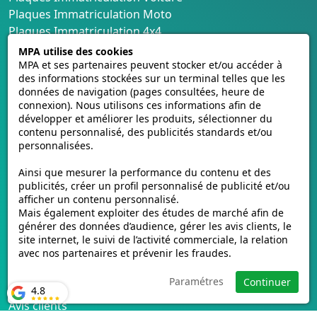
compétitifs et de la célérité de notre service de
Plaques Immatriculation Moto
livraison, pour une mise en circulation rapide de
Plaques Immatriculation 4x4
votre véhicule. Sélectionnez le modèle qui
Plaques Collection Noires
MPA utilise des cookies
correspond le mieux à vos préférences parmi notre
Accessoires pour plaques
MPA et ses partenaires peuvent stocker et/ou accéder à
des informations stockées sur un terminal telles que les
éventail complet de produits.
Plaques par régions
données de navigation (pages consultées, heure de
Plaques par départements
Quels formats choisir pour votre
connexion). Nous utilisons ces informations afin de
développer et améliorer les produits, sélectionner du
Nos services
jeu de plaque d'immatriculation
contenu personnalisé, des publicités standards et/ou
personnalisées.
?
Livraison et retours
Ainsi que mesurer la performance du contenu et des
A propos
Les
plaques d'immatriculation
jouent un rôle
publicités, créer un profil personnalisé de publicité et/ou
crucial pour votre véhicule, étant à la fois
afficher un contenu personnalisé.
Conditions générales de vente
obligatoires et révélatrices de votre identité en tant
Mais également exploiter des études de marché afin de
CGU cagnotte
générer des données d’audience, gérer les avis clients, le
que propriétaire. Le choix du bon format pour vos
Politique de cookies
site internet, le suivi de l’activité commerciale, la relation
plaques d'immatriculation est d'une importance
avec nos partenaires et prévenir les fraudes.
Homologation des plaques
capitale, car cela peut avoir un impact sur la lisibilité,
Vidéos de pose
l'esthétique et la conformité aux réglementations en
Paramétres
Continuer
Contactez-nous
4.8
vigueur. Le format standard des plaques
Avis clients
d'immatriculation est universellement accepté. Il est