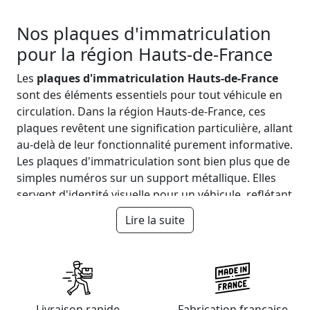
Nos plaques d'immatriculation
pour la région Hauts-de-France
Les
plaques d'immatriculation Hauts-de-France
sont des éléments essentiels pour tout véhicule en
circulation. Dans la région Hauts-de-France, ces
plaques revêtent une signification particulière, allant
au-delà de leur fonctionnalité purement informative.
Les plaques d'immatriculation sont bien plus que de
simples numéros sur un support métallique. Elles
servent d'identité visuelle pour un véhicule, reflétant
sa provenance et son immatriculation. Dans les
Lire la suite
Hauts-de-France, elles prennent une signification
culturelle et régionale. Vous souhaitez une plaque
minéralogique pour la région
Hauts-de-France?
Commandez sur notre site une multitude de plaques
minéralogiques immatriculées pour les
Livraison rapide
Fabrication française