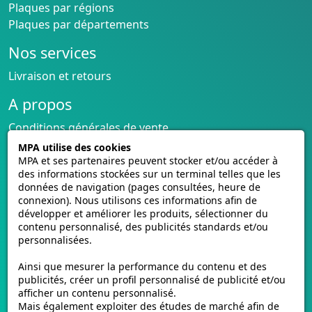
Plaques par régions
Plaques par départements
Nos services
Livraison et retours
A propos
Conditions générales de vente
CGU cagnotte
MPA utilise des cookies
Politique de cookies
MPA et ses partenaires peuvent stocker et/ou accéder à
des informations stockées sur un terminal telles que les
Homologation des plaques
données de navigation (pages consultées, heure de
Vidéos de pose
connexion). Nous utilisons ces informations afin de
Contactez-nous
développer et améliorer les produits, sélectionner du
contenu personnalisé, des publicités standards et/ou
Avis clients
personnalisées.
E-mmat.fr
Ainsi que mesurer la performance du contenu et des
www.e-mmat.fr
publicités, créer un profil personnalisé de publicité et/ou
afficher un contenu personnalisé.
440 Rue de la Pièce Léger
Mais également exploiter des études de marché afin de