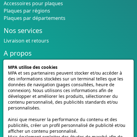
Accessoires pour plaques
Plaques par régions
Plaques par départements
Nos services
Livraison et retours
A propos
Conditions générales de vente
MPA utilise des cookies
CGU cagnotte
MPA et ses partenaires peuvent stocker et/ou accéder à
Politique de cookies
des informations stockées sur un terminal telles que les
données de navigation (pages consultées, heure de
Homologation des plaques
connexion). Nous utilisons ces informations afin de
Vidéos de pose
développer et améliorer les produits, sélectionner du
Contactez-nous
contenu personnalisé, des publicités standards et/ou
Avis clients
personnalisées.
E-mmat.fr
Ainsi que mesurer la performance du contenu et des
publicités, créer un profil personnalisé de publicité et/ou
www.e-mmat.fr
afficher un contenu personnalisé.
Mais également exploiter des études de marché afin de