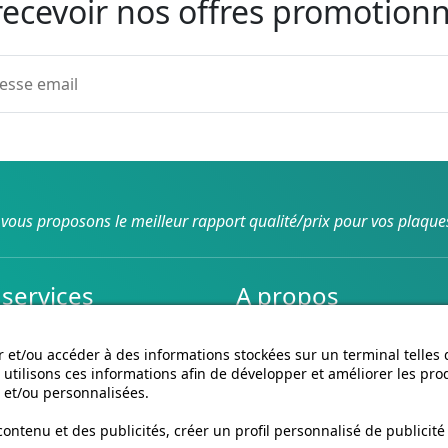
recevoir nos offres promotionn
vous proposons le meilleur rapport qualité/prix pour vos plaque
services
A propos
son et retours
Conditions générales de ve
CGU cagnotte
 et/ou accéder à des informations stockées sur un terminal telles
utilisons ces informations afin de développer et améliorer les pro
Politique de cookies
 et/ou personnalisées.
Homologation des plaques
Vidéos de pose
ntenu et des publicités, créer un profil personnalisé de publicité