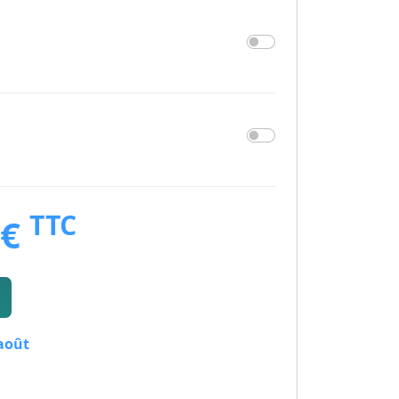
TTC
 €
 août