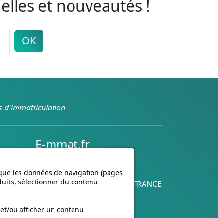
elles et nouveautés !
OK
s d'immatriculation
E-mmat.fr
nte
www.e-mmat.fr
440 Rue de la Pièce Léger
 que les données de navigation (pages
duits, sélectionner du contenu
21160 Marsannay-la-Côte, FRANCE
Email :
support@e-mmat.fr
 et/ou afficher un contenu