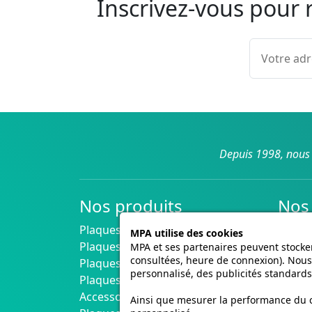
Inscrivez-vous pour 
Depuis 1998, nous 
Nos produits
Nos 
Plaques Immatriculation Voiture
Livrai
MPA utilise des cookies
Plaques Immatriculation Moto
MPA et ses partenaires peuvent stocker
consultées, heure de connexion). Nous 
Plaques Immatriculation 4x4
personnalisé, des publicités standards
Plaques Collection Noires
Accessoires pour plaques
Ainsi que mesurer la performance du co