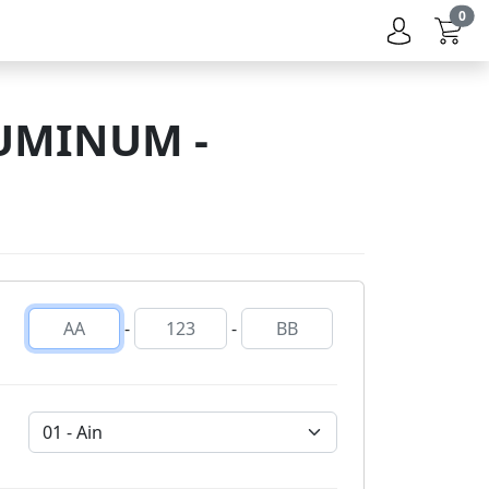
0
UMINUM -
-
-