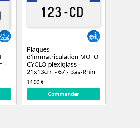
Plaques
4
d'immatriculation MOTO
m -
CYCLO plexiglass -
21x13cm - 67 - Bas-Rhin
14,90 €
14.9
€
Commander