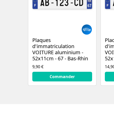
Plaques
Pla
d'immatriculation
d'i
VOITURE aluminium -
VOI
52x11cm - 67 - Bas-Rhin
52x
9,90 €
14,9
9.9
€
14.9
Commander