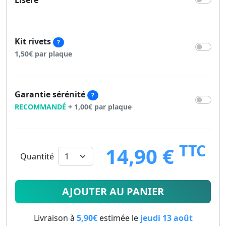
Liseré
Kit rivets
?
1,50€ par plaque
Garantie sérénité
?
RECOMMANDÉ
+ 1,00€ par plaque
TTC
14,90 €
Quantité
14.9
€
AJOUTER AU PANIER
Livraison à
5,90€
estimée le
jeudi 13 août