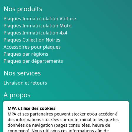
Nos produits
Plaques Immatriculation Voiture
Plaques Immatriculation Moto
Plaques Immatriculation 4x4
Plaques Collection Noires
Accessoires pour plaques
Plaques par régions
Plaques par départements
Nos services
Livraison et retours
A propos
Conditions générales de vente
MPA utilise des cookies
CGU cagnotte
MPA et ses partenaires peuvent stocker et/ou accéder à
Politique de cookies
des informations stockées sur un terminal telles que les
données de navigation (pages consultées, heure de
Homologation des plaques
connexion). Nous utilisons ces informations afin de