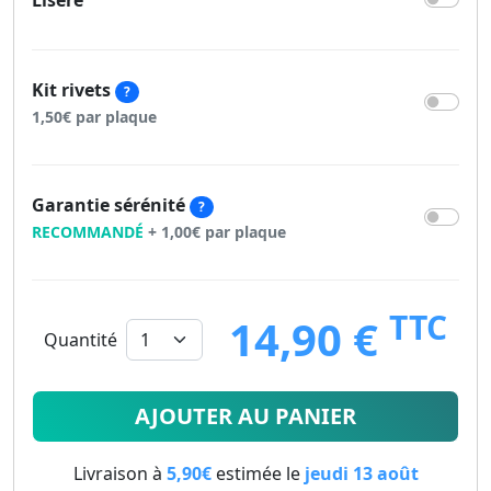
Liseré
Kit rivets
?
1,50€ par plaque
Garantie sérénité
?
RECOMMANDÉ
+ 1,00€ par plaque
TTC
14,90 €
Quantité
14.9
€
AJOUTER AU PANIER
Livraison à
5,90€
estimée le
jeudi 13 août