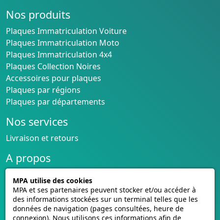
Nos produits
Plaques Immatriculation Voiture
Plaques Immatriculation Moto
Plaques Immatriculation 4x4
Plaques Collection Noires
Accessoires pour plaques
Plaques par régions
Plaques par départements
Nos services
Livraison et retours
A propos
Conditions générales de vente
MPA utilise des cookies
CGU cagnotte
MPA et ses partenaires peuvent stocker et/ou accéder à
Politique de cookies
des informations stockées sur un terminal telles que les
données de navigation (pages consultées, heure de
Homologation des plaques
connexion). Nous utilisons ces informations afin de