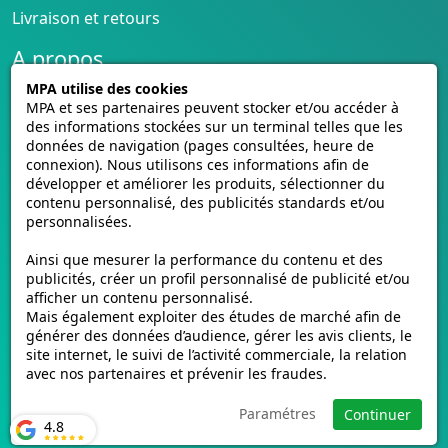
Livraison et retours
A propos
MPA utilise des cookies
Conditions générales de vente
MPA et ses partenaires peuvent stocker et/ou accéder à
CGU cagnotte
des informations stockées sur un terminal telles que les
Politique de cookies
données de navigation (pages consultées, heure de
Homologation des plaques
connexion). Nous utilisons ces informations afin de
développer et améliorer les produits, sélectionner du
Vidéos de pose
contenu personnalisé, des publicités standards et/ou
Contactez-nous
personnalisées.
Avis clients
Ainsi que mesurer la performance du contenu et des
E-mmat.fr
publicités, créer un profil personnalisé de publicité et/ou
afficher un contenu personnalisé.
www.e-mmat.fr
Mais également exploiter des études de marché afin de
440 Rue de la Pièce Léger
générer des données d’audience, gérer les avis clients, le
site internet, le suivi de l’activité commerciale, la relation
21160 Marsannay-la-Côte, FRANCE
avec nos partenaires et prévenir les fraudes.
Email :
support@e-mmat.fr
Paramétres
Continuer
4.8