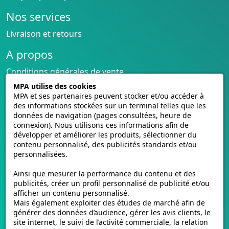
Nos services
Livraison et retours
A propos
Conditions générales de vente
CGU cagnotte
MPA utilise des cookies
Politique de cookies
MPA et ses partenaires peuvent stocker et/ou accéder à
des informations stockées sur un terminal telles que les
Homologation des plaques
données de navigation (pages consultées, heure de
Vidéos de pose
connexion). Nous utilisons ces informations afin de
Contactez-nous
développer et améliorer les produits, sélectionner du
Avis clients
contenu personnalisé, des publicités standards et/ou
personnalisées.
E-mmat.fr
Ainsi que mesurer la performance du contenu et des
www.e-mmat.fr
publicités, créer un profil personnalisé de publicité et/ou
afficher un contenu personnalisé.
440 Rue de la Pièce Léger
Mais également exploiter des études de marché afin de
21160 Marsannay-la-Côte, FRANCE
générer des données d’audience, gérer les avis clients, le
site internet, le suivi de l’activité commerciale, la relation
Email :
support@e-mmat.fr