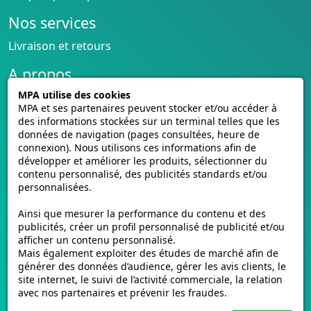
Nos services
Livraison et retours
A propos
MPA utilise des cookies
Conditions générales de vente
MPA et ses partenaires peuvent stocker et/ou accéder à
CGU cagnotte
des informations stockées sur un terminal telles que les
Politique de cookies
données de navigation (pages consultées, heure de
Homologation des plaques
connexion). Nous utilisons ces informations afin de
développer et améliorer les produits, sélectionner du
Vidéos de pose
contenu personnalisé, des publicités standards et/ou
Contactez-nous
personnalisées.
Avis clients
Ainsi que mesurer la performance du contenu et des
E-mmat.fr
publicités, créer un profil personnalisé de publicité et/ou
afficher un contenu personnalisé.
www.e-mmat.fr
Mais également exploiter des études de marché afin de
440 Rue de la Pièce Léger
générer des données d’audience, gérer les avis clients, le
site internet, le suivi de l’activité commerciale, la relation
21160 Marsannay-la-Côte, FRANCE
avec nos partenaires et prévenir les fraudes.
Email :
support@e-mmat.fr