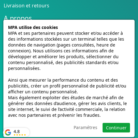
Livraison et retours
A propos
MPA utilise des cookies
Conditions générales de vente
MPA et ses partenaires peuvent stocker et/ou accéder à
CGU cagnotte
des informations stockées sur un terminal telles que les
Politique de cookies
données de navigation (pages consultées, heure de
Homologation des plaques
connexion). Nous utilisons ces informations afin de
développer et améliorer les produits, sélectionner du
Vidéos de pose
contenu personnalisé, des publicités standards et/ou
Contactez-nous
personnalisées.
Avis clients
Ainsi que mesurer la performance du contenu et des
E-mmat.fr
publicités, créer un profil personnalisé de publicité et/ou
afficher un contenu personnalisé.
www.e-mmat.fr
Mais également exploiter des études de marché afin de
440 Rue de la Pièce Léger
générer des données d’audience, gérer les avis clients, le
site internet, le suivi de l’activité commerciale, la relation
21160 Marsannay-la-Côte, FRANCE
avec nos partenaires et prévenir les fraudes.
Email :
support@e-mmat.fr
Paramétres
Continuer
4.8