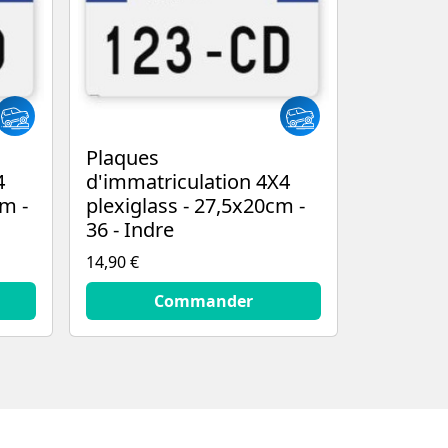
Plaques
4
d'immatriculation 4X4
m -
plexiglass - 27,5x20cm -
36 - Indre
14,90 €
14.9
€
Commander