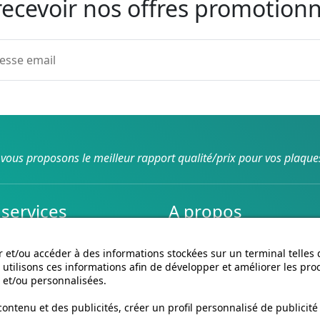
recevoir nos offres promotionn
vous proposons le meilleur rapport qualité/prix pour vos plaque
services
A propos
son et retours
Conditions générales de ve
CGU cagnotte
 et/ou accéder à des informations stockées sur un terminal telles
utilisons ces informations afin de développer et améliorer les pro
Politique de cookies
 et/ou personnalisées.
Homologation des plaques
Vidéos de pose
ntenu et des publicités, créer un profil personnalisé de publicité