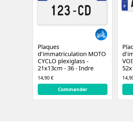
Plaques
Pla
d'immatriculation MOTO
d'i
CYCLO plexiglass -
VOI
21x13cm - 36 - Indre
52x
14,90 €
14,9
14.9
€
14.9
Commander