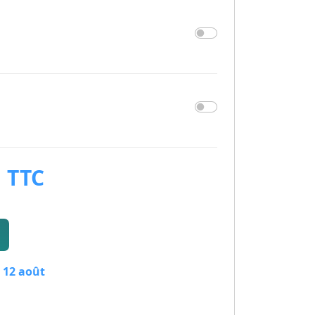
TTC
€
 12 août