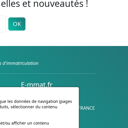
elles et nouveautés !
OK
s d'immatriculation
E-mmat.fr
nte
www.e-mmat.fr
440 Rue de la Pièce Léger
 que les données de navigation (pages
duits, sélectionner du contenu
21160 Marsannay-la-Côte, FRANCE
Email :
support@e-mmat.fr
 et/ou afficher un contenu