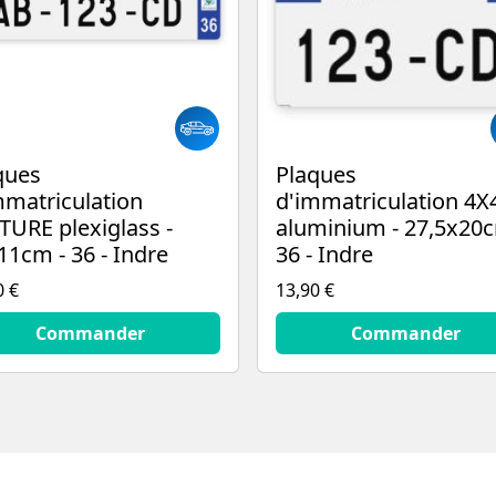
ques
Plaques
mmatriculation
d'immatriculation 4X
TURE plexiglass -
aluminium - 27,5x20c
11cm - 36 - Indre
36 - Indre
0 €
13,90 €
€
13.9
€
Commander
Commander