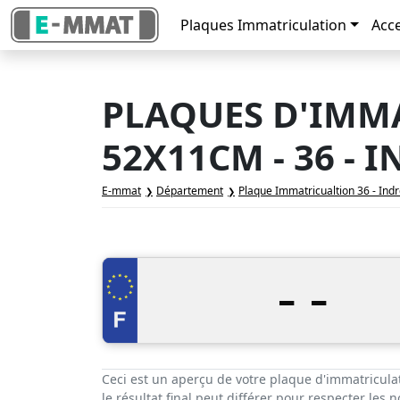
Plaques Immatriculation
Acc
PLAQUES D'IMM
52X11CM - 36 - 
E-mmat
Département
Plaque Immatricualtion 36 - Ind
-
-
Ceci est un aperçu de votre plaque d'immatricula
le résultat final peut différer pour respecter les 