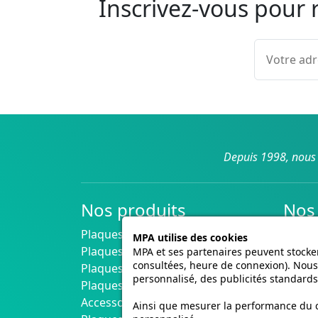
Inscrivez-vous pour 
Depuis 1998, nous 
Nos produits
Nos 
Plaques Immatriculation Voiture
Livrai
MPA utilise des cookies
Plaques Immatriculation Moto
MPA et ses partenaires peuvent stocker
consultées, heure de connexion). Nous 
Plaques Immatriculation 4x4
personnalisé, des publicités standards
Plaques Collection Noires
Accessoires pour plaques
Ainsi que mesurer la performance du co