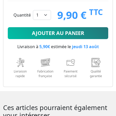
TTC
9,90 €
Quantité
9.9
€
AJOUTER AU PANIER
Livraison à
5,90€
estimée le
jeudi 13 août
Livraison
Fabrication
Paiement
Qualité
rapide
française
sécurisé
garantie
Ces articles pourraient également
vous intéresser