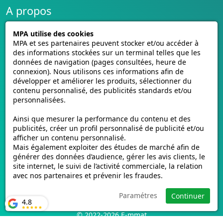
A propos
Conditions générales de vente
MPA utilise des cookies
CGU cagnotte
MPA et ses partenaires peuvent stocker et/ou accéder à
Politique de cookies
des informations stockées sur un terminal telles que les
données de navigation (pages consultées, heure de
Homologation des plaques
connexion). Nous utilisons ces informations afin de
Vidéos de pose
développer et améliorer les produits, sélectionner du
Contactez-nous
contenu personnalisé, des publicités standards et/ou
Avis clients
personnalisées.
E-mmat.fr
Ainsi que mesurer la performance du contenu et des
publicités, créer un profil personnalisé de publicité et/ou
www.e-mmat.fr
afficher un contenu personnalisé.
Mais également exploiter des études de marché afin de
440 Rue de la Pièce Léger
générer des données d’audience, gérer les avis clients, le
21160 Marsannay-la-Côte, FRANCE
site internet, le suivi de l’activité commerciale, la relation
avec nos partenaires et prévenir les fraudes.
Email :
support@e-mmat.fr
Paramétres
Continuer
4.8
© 2022-2026 E-mmat