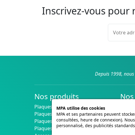
Inscrivez-vous pour 
Depuis 1998, nous 
Nos produits
Nos 
Plaques Immatriculation Voiture
Livrai
MPA utilise des cookies
Plaques Immatriculation Moto
MPA et ses partenaires peuvent stocker
consultées, heure de connexion). Nous 
Plaques Immatriculation 4x4
personnalisé, des publicités standards
Plaques Collection Noires