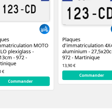
ques
Plaques
mmatriculation MOTO
d'immatriculation 4X
LO plexiglass -
aluminium - 27,5x20c
13cm - 972 -
972 - Martinique
tinique
13,90 €
0 €
13.9
€
Commander
€
Commander