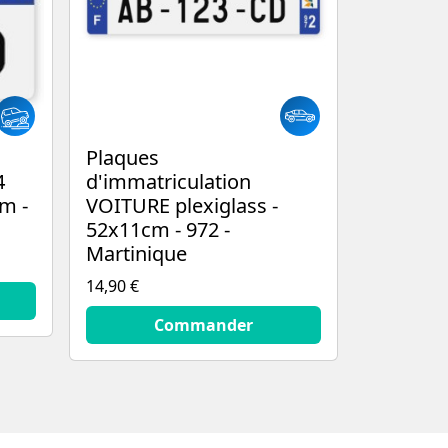
Plaques
4
d'immatriculation
m -
VOITURE plexiglass -
52x11cm - 972 -
Martinique
14,90 €
14.9
€
Commander