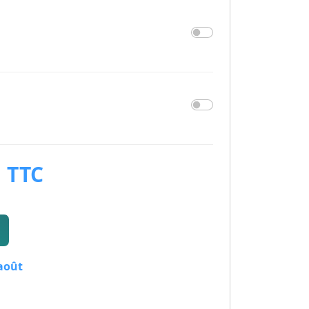
TTC
€
 août