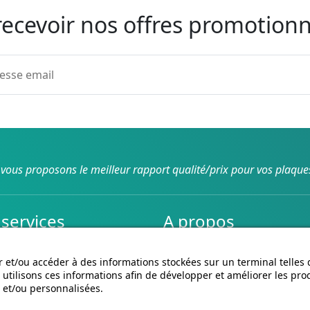
recevoir nos offres promotionn
vous proposons le meilleur rapport qualité/prix pour vos plaque
services
A propos
son et retours
Conditions générales de ve
CGU cagnotte
 et/ou accéder à des informations stockées sur un terminal telles
utilisons ces informations afin de développer et améliorer les pro
Politique de cookies
 et/ou personnalisées.
Homologation des plaques