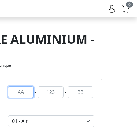
0
E ALUMINIUM -
tinique
-
-