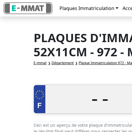
Plaques Immatriculation
Acc
PLAQUES D'IMM
52X11CM - 972 
E-mmat
Département
Plaque Immatriculation 972 - Ma
-
-
Ceci est un aperçu de votre plaque d'immatricula
le résultat final peut différer pour respecter les 