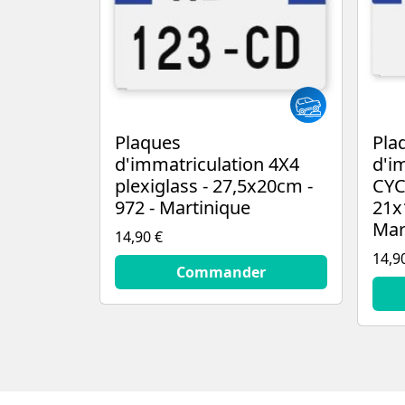
Plaques
Pla
d'immatriculation 4X4
d'i
plexiglass - 27,5x20cm -
CYC
972 - Martinique
21x
Mar
14,90 €
14,9
14.9
€
Commander
14.9