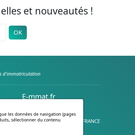
elles et nouveautés !
OK
s d'immatriculation
E-mmat.fr
nte
www.e-mmat.fr
440 Rue de la Pièce Léger
 que les données de navigation (pages
duits, sélectionner du contenu
21160 Marsannay-la-Côte, FRANCE
Email :
support@e-mmat.fr