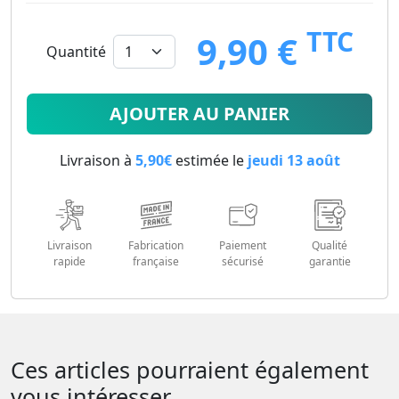
TTC
9,90 €
Quantité
9.9
€
AJOUTER AU PANIER
Livraison à
5,90€
estimée le
jeudi 13 août
Livraison
Fabrication
Paiement
Qualité
rapide
française
sécurisé
garantie
Ces articles pourraient également
vous intéresser