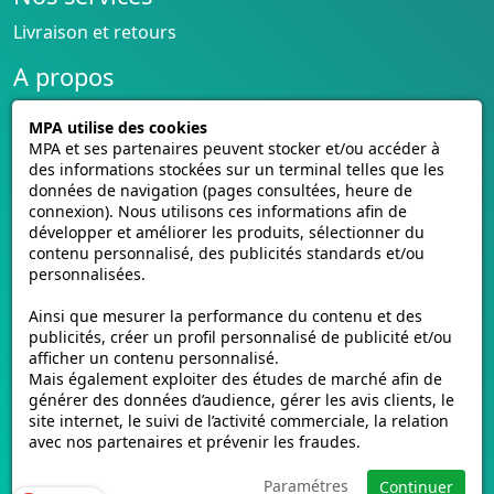
Livraison et retours
A propos
Conditions générales de vente
MPA utilise des cookies
CGU cagnotte
MPA et ses partenaires peuvent stocker et/ou accéder à
Politique de cookies
des informations stockées sur un terminal telles que les
données de navigation (pages consultées, heure de
Homologation des plaques
connexion). Nous utilisons ces informations afin de
Vidéos de pose
développer et améliorer les produits, sélectionner du
Contactez-nous
contenu personnalisé, des publicités standards et/ou
Avis clients
personnalisées.
E-mmat.fr
Ainsi que mesurer la performance du contenu et des
publicités, créer un profil personnalisé de publicité et/ou
www.e-mmat.fr
afficher un contenu personnalisé.
Mais également exploiter des études de marché afin de
440 Rue de la Pièce Léger
générer des données d’audience, gérer les avis clients, le
21160 Marsannay-la-Côte, FRANCE
site internet, le suivi de l’activité commerciale, la relation
avec nos partenaires et prévenir les fraudes.
Email :
support@e-mmat.fr
Paramétres
Continuer