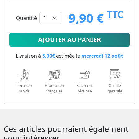
TTC
9,90 €
Quantité
9.9
€
AJOUTER AU PANIER
Livraison à
5,90€
estimée le
mercredi 12 août
Livraison
Fabrication
Paiement
Qualité
rapide
française
sécurisé
garantie
Ces articles pourraient également
vous intéresser