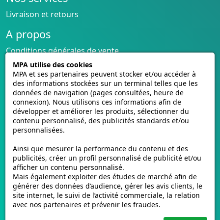
Livraison et retours
A propos
Conditions générales de vente
CGU cagnotte
MPA utilise des cookies
Politique de cookies
MPA et ses partenaires peuvent stocker et/ou accéder à
des informations stockées sur un terminal telles que les
Homologation des plaques
données de navigation (pages consultées, heure de
Vidéos de pose
connexion). Nous utilisons ces informations afin de
Contactez-nous
développer et améliorer les produits, sélectionner du
contenu personnalisé, des publicités standards et/ou
Avis clients
personnalisées.
E-mmat.fr
Ainsi que mesurer la performance du contenu et des
www.e-mmat.fr
publicités, créer un profil personnalisé de publicité et/ou
afficher un contenu personnalisé.
440 Rue de la Pièce Léger
Mais également exploiter des études de marché afin de
21160 Marsannay-la-Côte, FRANCE
générer des données d’audience, gérer les avis clients, le
site internet, le suivi de l’activité commerciale, la relation
Email :
support@e-mmat.fr
avec nos partenaires et prévenir les fraudes.