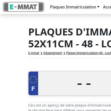
Plaques Immatriculation
Acc
PLAQUES D'IMMA
52X11CM - 48 - 
E-mmat
Département
Plaque Immatriculation 48 - Loz
-
-
Ceci est un aperçu de votre plaque d'immatricula
le résultat final peut différer pour respecter les 