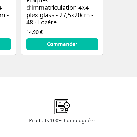
Plaques
4
d'immatriculation 4X4
m -
plexiglass - 27,5x20cm -
48 - Lozère
14,90 €
14.9
€
Commander
Produits 100% homologuées