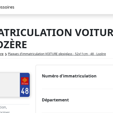
essoires
TRICULATION VOITURE
LOZÈRE
ère
Plaques d'immatriculation VOITURE plexiglass - 52x11cm - 48 - Lozère
Numéro d'immatriculation
Département
tion,
normes