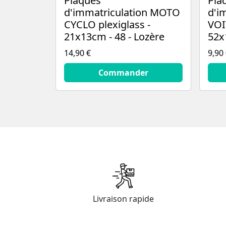
Plaques
Pla
d'immatriculation MOTO
d'i
CYCLO plexiglass -
VOI
21x13cm - 48 - Lozère
52x
14,90 €
9,90
14.9
€
9.9
€
Commander
Livraison rapide