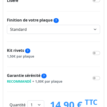
Liseré
Finition de votre plaque
?
Kit rivets
?
1,50€ par plaque
Garantie sérénité
?
RECOMMANDÉ
+ 1,00€ par plaque
TTC
14,90 €
Quantité