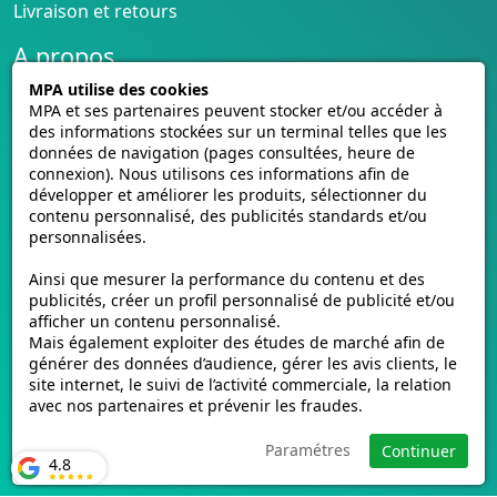
Livraison et retours
A propos
MPA utilise des cookies
Conditions générales de vente
MPA et ses partenaires peuvent stocker et/ou accéder à
CGU cagnotte
des informations stockées sur un terminal telles que les
Politique de cookies
données de navigation (pages consultées, heure de
Homologation des plaques
connexion). Nous utilisons ces informations afin de
développer et améliorer les produits, sélectionner du
Vidéos de pose
contenu personnalisé, des publicités standards et/ou
Contactez-nous
personnalisées.
Avis clients
Ainsi que mesurer la performance du contenu et des
E-mmat.fr
publicités, créer un profil personnalisé de publicité et/ou
afficher un contenu personnalisé.
www.e-mmat.fr
Mais également exploiter des études de marché afin de
440 Rue de la Pièce Léger
générer des données d’audience, gérer les avis clients, le
site internet, le suivi de l’activité commerciale, la relation
21160 Marsannay-la-Côte, FRANCE
avec nos partenaires et prévenir les fraudes.
Email :
support@e-mmat.fr
Paramétres
Continuer
4.8