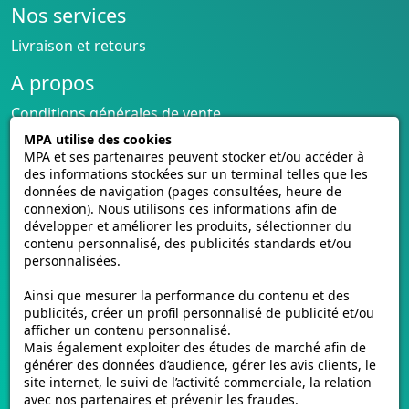
Nos services
automatiques de plaques d'immatriculation
permettent désormais d'identifier et de repérer
Livraison et retours
rapidement les véhicules concernés, contribuant
A propos
ainsi à renforcer la sécurité et l'efficacité des
opérations sur les routes.
Conditions générales de vente
CGU cagnotte
MPA utilise des cookies
Politique de cookies
MPA et ses partenaires peuvent stocker et/ou accéder à
des informations stockées sur un terminal telles que les
Homologation des plaques
Plaques Personnalisées :
données de navigation (pages consultées, heure de
Vidéos de pose
Exprimez Votre Style
connexion). Nous utilisons ces informations afin de
Contactez-nous
développer et améliorer les produits, sélectionner du
Avis clients
contenu personnalisé, des publicités standards et/ou
personnalisées.
E-mmat.fr
Nous vous invitons à explorer notre plateforme,
Ainsi que mesurer la performance du contenu et des
https://www.plaques-eure-et-loir.fr/
, qui est votre
www.e-mmat.fr
publicités, créer un profil personnalisé de publicité et/ou
référence ultime pour les plaques d'immatriculation
afficher un contenu personnalisé.
440 Rue de la Pièce Léger
personnalisées dans le département d'Eure-et-Loir
Mais également exploiter des études de marché afin de
21160 Marsannay-la-Côte, FRANCE
générer des données d’audience, gérer les avis clients, le
(28). Forts de notre expertise, nous mettons l'accent
site internet, le suivi de l’activité commerciale, la relation
sur la vente et la personnalisation de plaques
Email :
support@e-mmat.fr
avec nos partenaires et prévenir les fraudes.