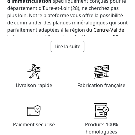
d'immatriculation
spécifiquement conçues pour le
département d'Eure-et-Loir (28), ne cherchez pas
plus loin. Notre plateforme vous offre la possibilité
de commander des plaques minéralogiques qui sont
parfaitement adaptées à la région du
Centre-Val de
Loire
, en mettant l'accent sur le département d'Eure-
et-Loir (28).
Lire la suite
Ces plaques sont soigneusement conçues pour
satisfaire les besoins des automobilistes résidant
dans des villes emblématiques telles que
Chartres (28000),
Livraison rapide
Fabrication française
Dreux (28100),
Lucé (28110),
Châteaudun (28200),
Nogent-le-Rotrou (28400),
Vernouillet (28500),
Paiement sécurisé
Produits 100%
Mainvilliers (28300),
homologuées
Luisant (28600),