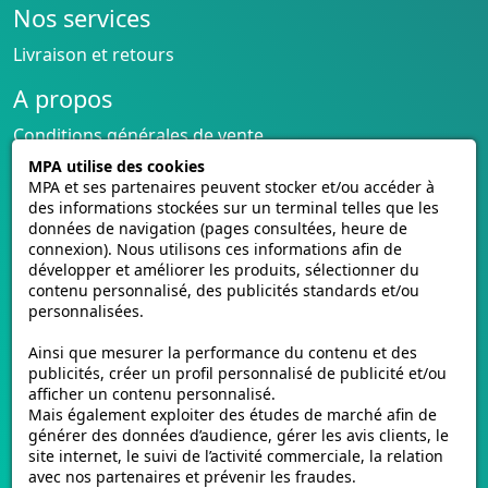
d'Immatriculation Adaptée
Nos services
Livraison et retours
Naviguez sur notre site
https://www.e-mmat.fr/
pour découvrir notre sélection de
plaques
A propos
d'immatriculation homologuées
et personnalisées
Conditions générales de vente
pour automobiles et motos. Notre expertise se
CGU cagnotte
MPA utilise des cookies
focalise sur la vente et la personnalisation de
Politique de cookies
MPA et ses partenaires peuvent stocker et/ou accéder à
plaques d'immatriculation répondant aux normes
des informations stockées sur un terminal telles que les
Homologation des plaques
en vigueur. Plus qu'un simple élément administratif,
données de navigation (pages consultées, heure de
Vidéos de pose
la plaque d'immatriculation représente également
connexion). Nous utilisons ces informations afin de
Contactez-nous
développer et améliorer les produits, sélectionner du
l'identité de votre véhicule sur la route. Elle permet
Avis clients
contenu personnalisé, des publicités standards et/ou
aux autorités et aux autres conducteurs d'identifier
personnalisées.
rapidement votre voiture. Faites le choix d'une
E-mmat.fr
plaque reflétant votre style tout en respectant la
Ainsi que mesurer la performance du contenu et des
www.e-mmat.fr
publicités, créer un profil personnalisé de publicité et/ou
légalité. Optez entre les plaques standards délivrées
afficher un contenu personnalisé.
440 Rue de la Pièce Léger
par l'État et les plaques personnalisées offrant
Mais également exploiter des études de marché afin de
21160 Marsannay-la-Côte, FRANCE
davantage de liberté en termes de style et de
générer des données d’audience, gérer les avis clients, le
combinaisons de caractères.
site internet, le suivi de l’activité commerciale, la relation
Email :
support@e-mmat.fr
avec nos partenaires et prévenir les fraudes.