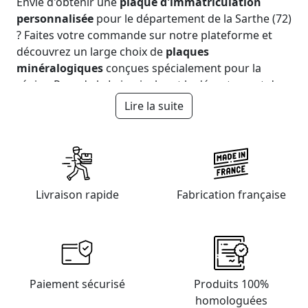
Envie d'obtenir une
plaque d'immatriculation
personnalisée
pour le département de la Sarthe (72)
? Faites votre commande sur notre plateforme et
découvrez un large choix de
plaques
minéralogiques
conçues spécialement pour la
région Pays de la Loire, incluant le département de
la Sarthe (72). Nos
plaques immatriculation Sarthe
Lire la suite
sont idéales pour les automobilistes résidant à :
Le Mans (72000),
La Flèche (72200),
Sablé-sur-Sarthe (72300),
Livraison rapide
Allonnes (72700),
Fabrication française
Mamers (72600),
Arnage (72230),
Changé (72560),
Mulsanne (72230),
Château-du-Loir (72500),
Paiement sécurisé
Produits 100%
Yvré-l'Évêque (72530),
homologuées