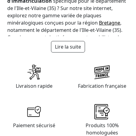
d'immatriculation
spécifique pour le département
de l'Ille-et-Vilaine (35) ? Sur notre site internet,
explorez notre gamme variée de plaques
minéralogiques conçues pour la région
Bretagne
,
notamment le département de l'Ille-et-Vilaine (35).
Ces plaques sont destinées aux automobilistes de :
Lire la suite
Rennes (35000),
Saint-Malo (35400),
Fougères (35300),
Vitré (35500),
Cesson-Sévigné (35510),
Livraison rapide
Dinan (22100),
Fabrication française
Redon (35600),
Betton (35830),
Pacé (35740),
Saint-Grégoire (35760),
Paiement sécurisé
Produits 100%
homologuées