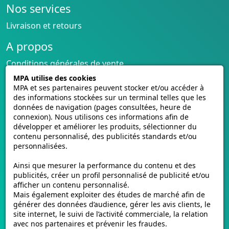
Nos services
plaques d'immatriculation homologuées
ou
personnalisées. Bien plus qu'un simple élément
Livraison et retours
administratif, la plaque d'immatriculation constitue
A propos
l'identité visuelle de votre véhicule sur la route. Elle
permet aux autorités et aux autres conducteurs de
Conditions générales de vente
vous identifier rapidement. Optez pour une plaque
CGU cagnotte
MPA utilise des cookies
qui reflète votre style tout en restant en conformité
Politique de cookies
MPA et ses partenaires peuvent stocker et/ou accéder à
avec les règles routières en vigueur. Vous avez le
des informations stockées sur un terminal telles que les
Homologation des plaques
choix entre les plaques standards délivrées par les
données de navigation (pages consultées, heure de
Vidéos de pose
connexion). Nous utilisons ces informations afin de
autorités et les plaques personnalisées qui vous
Contactez-nous
développer et améliorer les produits, sélectionner du
offrent la possibilité d'ajouter une touche
Avis clients
contenu personnalisé, des publicités standards et/ou
personnelle. Les plaques personnalisées offrent
personnalisées.
E-mmat.fr
davantage de flexibilité en termes de style et de
Ainsi que mesurer la performance du contenu et des
combinaisons de caractères.
www.e-mmat.fr
publicités, créer un profil personnalisé de publicité et/ou
afficher un contenu personnalisé.
440 Rue de la Pièce Léger
Mais également exploiter des études de marché afin de
21160 Marsannay-la-Côte, FRANCE
générer des données d’audience, gérer les avis clients, le
Formats Adaptés à vos Plaques
site internet, le suivi de l’activité commerciale, la relation
Email :
support@e-mmat.fr
d'Immatriculation
avec nos partenaires et prévenir les fraudes.