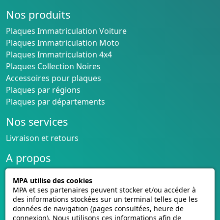
Nos produits
Plaques Immatriculation Voiture
Plaques Immatriculation Moto
Plaques Immatriculation 4x4
Plaques Collection Noires
Accessoires pour plaques
Plaques par régions
Plaques par départements
Nos services
Livraison et retours
A propos
Conditions générales de vente
MPA utilise des cookies
CGU cagnotte
MPA et ses partenaires peuvent stocker et/ou accéder à
Politique de cookies
des informations stockées sur un terminal telles que les
données de navigation (pages consultées, heure de
Homologation des plaques
connexion). Nous utilisons ces informations afin de