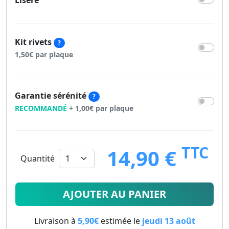
Liseré
Kit rivets
?
1,50€ par plaque
Garantie sérénité
?
RECOMMANDÉ
+ 1,00€ par plaque
TTC
14,90 €
Quantité
14.9
€
AJOUTER AU PANIER
Livraison à
5,90€
estimée le
jeudi 13 août