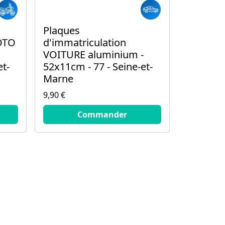
Plaques
OTO
d'immatriculation
VOITURE aluminium -
et-
52x11cm - 77 - Seine-et-
Marne
9,90 €
9.9
€
Commander