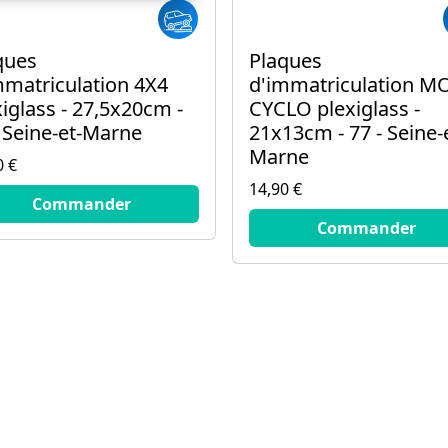
ques
Plaques
mmatriculation 4X4
d'immatriculation M
xiglass - 27,5x20cm -
CYCLO plexiglass -
- Seine-et-Marne
21x13cm - 77 - Seine-
Marne
0 €
14,90 €
€
Commander
14.9
€
Commander