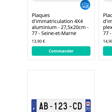
Plaques
Pla
d'immatriculation 4X4
d'i
aluminium - 27,5x20cm -
ple
77 - Seine-et-Marne
77 
13,90 €
14,9
13.9
€
14.9
Commander