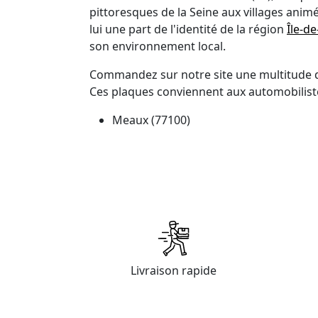
pittoresques de la Seine aux villages animé
lui une part de l'identité de la région
Île-d
son environnement local.
Commandez sur notre site une multitude
Ces plaques conviennent aux automobiliste
Meaux (77100)
Chelles (77500)
Melun (77000)
Pontault-Combault (77340)
Savigny-le-Temple (77176)
Bussy-Saint-Georges (77600)
Villeparisis (77270)
Champs-sur-Marne (77420)
Torcy (77200)
Livraison rapide
Roissy-en-Brie (77680)
Combs-la-Ville (77380)
Dammarie-les-Lys (77190)