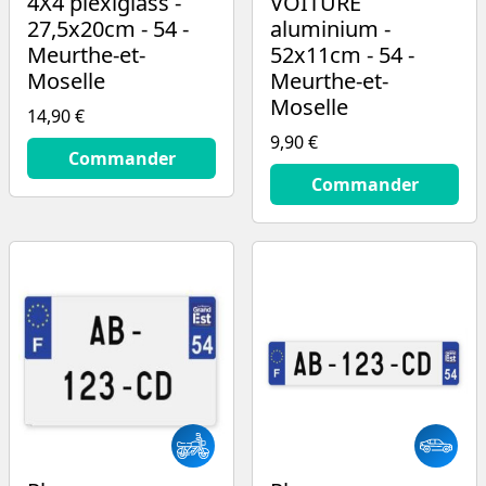
4X4 plexiglass -
VOITURE
27,5x20cm - 54 -
aluminium -
Meurthe-et-
52x11cm - 54 -
Moselle
Meurthe-et-
Moselle
14,90 €
9,90 €
14.9
€
Commander
9.9
€
Commander