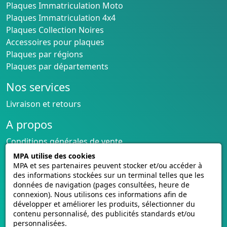
Plaques Immatriculation Moto
Plaques Immatriculation 4x4
Plaques Collection Noires
Accessoires pour plaques
Plaques par régions
Plaques par départements
Nos services
Livraison et retours
A propos
Conditions générales de vente
CGU cagnotte
MPA utilise des cookies
Politique de cookies
MPA et ses partenaires peuvent stocker et/ou accéder à
des informations stockées sur un terminal telles que les
Homologation des plaques
données de navigation (pages consultées, heure de
Vidéos de pose
connexion). Nous utilisons ces informations afin de
Contactez-nous
développer et améliorer les produits, sélectionner du
contenu personnalisé, des publicités standards et/ou
Avis clients
personnalisées.