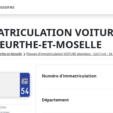
essoires
TRICULATION VOITURE
 MEURTHE-ET-MOSELLE
rthe-et-Moselle
Plaques d'immatriculation VOITURE plexiglass - 52x11cm - 54
Numéro d'immatriculation
Département
tion,
normes