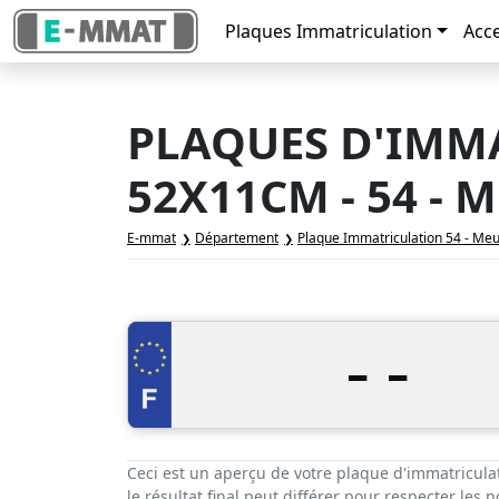
Plaques Immatriculation
Acc
PLAQUES D'IMMA
52X11CM - 54 -
E-mmat
Département
Plaque Immatriculation 54 - Meu
-
-
Ceci est un aperçu de votre plaque d'immatricula
le résultat final peut différer pour respecter les 