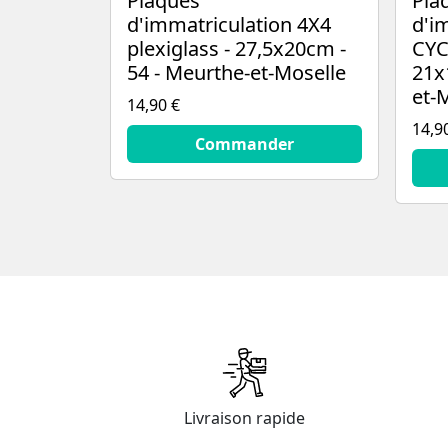
Plaques
Pla
d'immatriculation 4X4
d'i
plexiglass - 27,5x20cm -
CYC
54 - Meurthe-et-Moselle
21x
et-
14,90 €
14,9
14.9
€
Commander
14.9
Livraison rapide