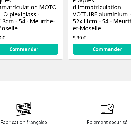
ques
Plaques
mmatriculation MOTO
d'immatriculation
LO plexiglass -
VOITURE aluminium 
13cm - 54 - Meurthe-
52x11cm - 54 - Meurt
Moselle
et-Moselle
0 €
9,90 €
€
9.9
€
Commander
Commander
Fabrication française
Paiement sécurisé