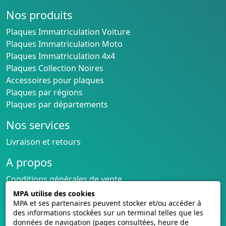
Nos produits
Plaques Immatriculation Voiture
Plaques Immatriculation Moto
Plaques Immatriculation 4x4
Plaques Collection Noires
Accessoires pour plaques
Plaques par régions
Plaques par départements
Nos services
Livraison et retours
A propos
Conditions générales de vente
CGU cagnotte
MPA utilise des cookies
Politique de cookies
MPA et ses partenaires peuvent stocker et/ou accéder à
des informations stockées sur un terminal telles que les
Homologation des plaques
données de navigation (pages consultées, heure de