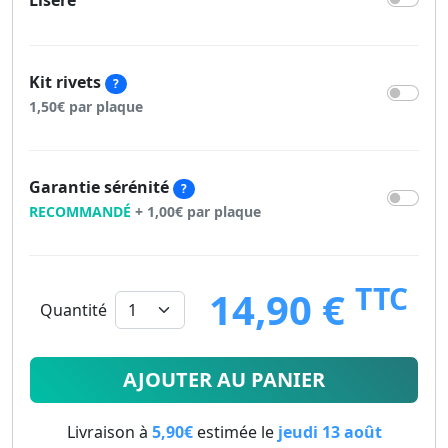
Liseré
Kit rivets
?
1,50€ par plaque
Garantie sérénité
?
RECOMMANDÉ
+ 1,00€ par plaque
TTC
14,90 €
Quantité
14.9
€
AJOUTER AU PANIER
Livraison à
5,90€
estimée le
jeudi 13 août