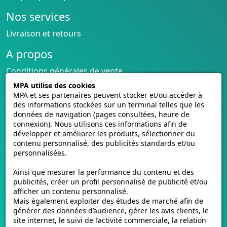
Nos services
Livraison et retours
A propos
Conditions générales de vente
CGU cagnotte
MPA utilise des cookies
Politique de cookies
MPA et ses partenaires peuvent stocker et/ou accéder à
des informations stockées sur un terminal telles que les
Homologation des plaques
données de navigation (pages consultées, heure de
Vidéos de pose
connexion). Nous utilisons ces informations afin de
Contactez-nous
développer et améliorer les produits, sélectionner du
Avis clients
contenu personnalisé, des publicités standards et/ou
personnalisées.
E-mmat.fr
Ainsi que mesurer la performance du contenu et des
www.e-mmat.fr
publicités, créer un profil personnalisé de publicité et/ou
afficher un contenu personnalisé.
440 Rue de la Pièce Léger
Mais également exploiter des études de marché afin de
21160 Marsannay-la-Côte, FRANCE
générer des données d’audience, gérer les avis clients, le
site internet, le suivi de l’activité commerciale, la relation
Email :
support@e-mmat.fr