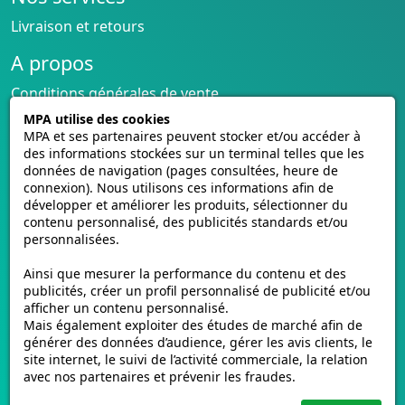
Livraison et retours
A propos
Conditions générales de vente
CGU cagnotte
MPA utilise des cookies
Politique de cookies
MPA et ses partenaires peuvent stocker et/ou accéder à
des informations stockées sur un terminal telles que les
Homologation des plaques
données de navigation (pages consultées, heure de
Vidéos de pose
connexion). Nous utilisons ces informations afin de
Contactez-nous
développer et améliorer les produits, sélectionner du
contenu personnalisé, des publicités standards et/ou
Avis clients
personnalisées.
E-mmat.fr
Ainsi que mesurer la performance du contenu et des
www.e-mmat.fr
publicités, créer un profil personnalisé de publicité et/ou
afficher un contenu personnalisé.
440 Rue de la Pièce Léger
Mais également exploiter des études de marché afin de
21160 Marsannay-la-Côte, FRANCE
générer des données d’audience, gérer les avis clients, le
site internet, le suivi de l’activité commerciale, la relation
Email :
support@e-mmat.fr
avec nos partenaires et prévenir les fraudes.