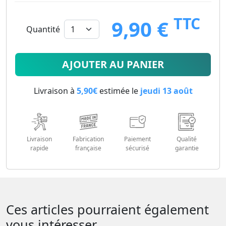
TTC
9,90 €
Quantité
9.9
€
AJOUTER AU PANIER
Livraison à
5,90€
estimée le
jeudi 13 août
Livraison
Fabrication
Paiement
Qualité
rapide
française
sécurisé
garantie
Ces articles pourraient également
vous intéresser