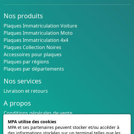
Nos produits
Plaques Immatriculation Voiture
Plaques Immatriculation Moto
Plaques Immatriculation 4x4
Plaques Collection Noires
Accessoires pour plaques
Plaques par régions
Plaques par départements
Nos services
Livraison et retours
A propos
Conditions générales de vente
CGU cagnotte
MPA utilise des cookies
Politique de cookies
MPA et ses partenaires peuvent stocker et/ou accéder à
des informations stockées sur un terminal telles que les