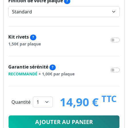
Finition de votre plaque
?
Kit rivets
?
1,50€ par plaque
Garantie sérénité
?
RECOMMANDÉ
+ 1,00€ par plaque
TTC
14,90 €
Quantité
14.9
€
AJOUTER AU PANIER